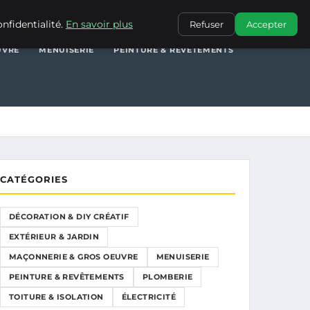
RIEUR & JARDIN
MAÇONNERIE & GROS OEUVRE
MENUISERIE
nfidentialité.
En savoir plus
Refuser
Accepter
UVRE
MENUISERIE
PEINTURE & REVÊTEMENTS
CATÉGORIES
DÉCORATION & DIY CRÉATIF
EXTÉRIEUR & JARDIN
MAÇONNERIE & GROS OEUVRE
MENUISERIE
PEINTURE & REVÊTEMENTS
PLOMBERIE
TOITURE & ISOLATION
ÉLECTRICITÉ