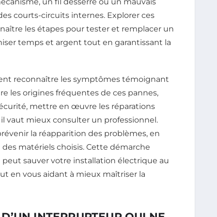
mécanisme, un fil desserré ou un mauvais
es courts-circuits internes. Explorer ces
nnaître les étapes pour tester et remplacer un
ser temps et argent tout en garantissant la
ment reconnaître les symptômes témoignant
e les origines fréquentes de ces pannes,
écurité, mettre en œuvre les réparations
il vaut mieux consulter un professionnel.
révenir la réapparition des problèmes, en
ité des matériels choisis. Cette démarche
eut sauver votre installation électrique au
out en vous aidant à mieux maîtriser la
D’UN INTERRUPTEUR QUI NE