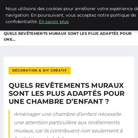
Nous utilisons des cookies pour améliorer votre expérience d
HAPPY BRICO
navigation. En poursuivant, vous acceptez notre politique de
confidentialité.
En savoir plus
ACCUEIL
DÉCORATION & DIY CRÉATIF
QUELS REVÊTEMENTS MURAUX SONT LES PLUS ADAPTÉS POUR
UNE…
DÉCORATION & DIY CRÉATIF
QUELS REVÊTEMENTS MURAUX
SONT LES PLUS ADAPTÉS POUR
UNE CHAMBRE D’ENFANT ?
Aménager une chambre d’enfant nécessite
une attention particulière aux revêtements
muraux, car ils contribuent non seulement à