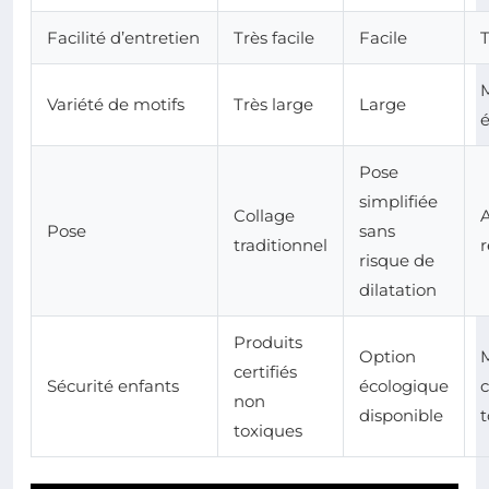
Facilité d’entretien
Très facile
Facile
T
Variété de motifs
Très large
Large
é
Pose
simplifiée
Collage
A
Pose
sans
traditionnel
r
risque de
dilatation
Produits
Option
M
certifiés
Sécurité enfants
écologique
non
disponible
t
toxiques