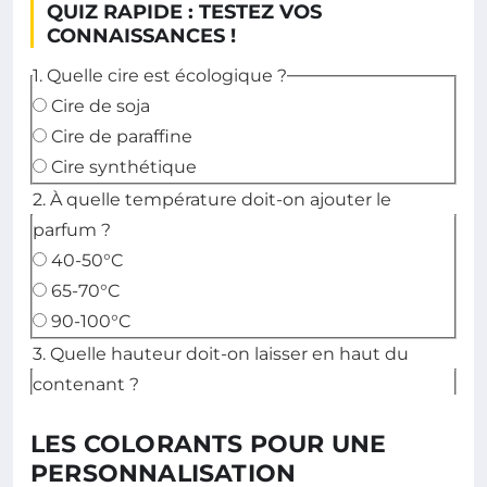
QUIZ RAPIDE : TESTEZ VOS
CONNAISSANCES !
1. Quelle cire est écologique ?
Cire de soja
Cire de paraffine
Cire synthétique
2. À quelle température doit-on ajouter le
parfum ?
40-50°C
65-70°C
90-100°C
3. Quelle hauteur doit-on laisser en haut du
contenant ?
0,5 cm
LES COLORANTS POUR UNE
1 cm
PERSONNALISATION
2 cm