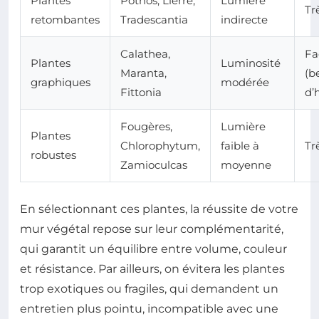
Plantes
Pothos, Lierre,
Lumière
Tr
retombantes
Tradescantia
indirecte
Calathea,
Fa
Plantes
Luminosité
Maranta,
(b
graphiques
modérée
Fittonia
d’
Fougères,
Lumière
Plantes
Chlorophytum,
faible à
Tr
robustes
Zamioculcas
moyenne
En sélectionnant ces plantes, la réussite de votre
mur végétal repose sur leur complémentarité,
qui garantit un équilibre entre volume, couleur
et résistance. Par ailleurs, on évitera les plantes
trop exotiques ou fragiles, qui demandent un
entretien plus pointu, incompatible avec une